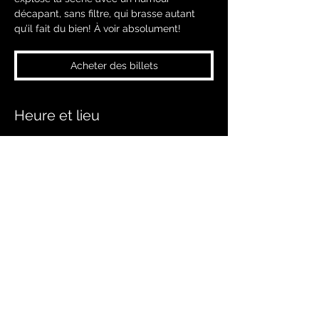
décapant, sans filtre, qui brasse autant
qu’il fait du bien! À voir absolument!
Acheter des billets
Heure et lieu
21 janv. 2027, 20 h 00 – 22 h 00
Salaberry-de-Valleyfield, 169 Rue
Champlain, Salaberry-de-Valleyfield, QC
J6T 1X6, Canada
Partager cet événement