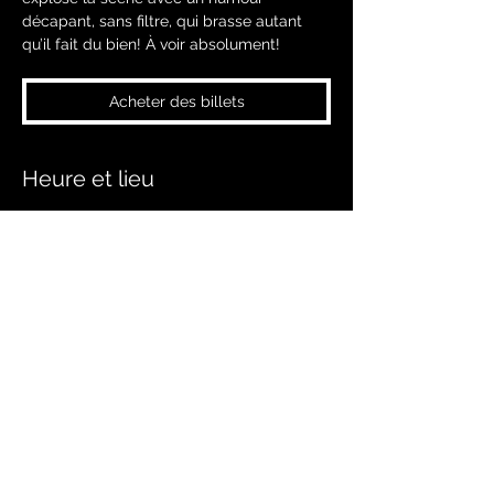
décapant, sans filtre, qui brasse autant
qu’il fait du bien! À voir absolument!
Acheter des billets
Heure et lieu
21 janv. 2027, 20 h 00 – 22 h 00
Salaberry-de-Valleyfield, 169 Rue
Champlain, Salaberry-de-Valleyfield, QC
J6T 1X6, Canada
Partager cet événement