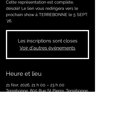
Cette représentation est complète,
désolé! Le lien vous redirigera vers le
prochain show à TERREBONNE le 5 SEPT.
’26.
Les inscriptions sont closes
Voir d'autres événements
Heure et lieu
21 févr. 2026, 21 h 00 – 23 h 00
Terrebonne, 805 Rue St Pierre, Terrebonne,
QC J6W 1E6, Canada
À propos de l'événement
BILLETS EN VENTE SOUS PEU