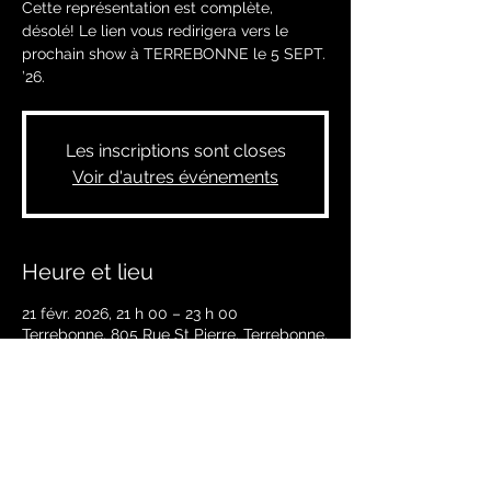
Cette représentation est complète,
désolé! Le lien vous redirigera vers le
prochain show à TERREBONNE le 5 SEPT.
’26.
Les inscriptions sont closes
Voir d'autres événements
Heure et lieu
21 févr. 2026, 21 h 00 – 23 h 00
Terrebonne, 805 Rue St Pierre, Terrebonne,
QC J6W 1E6, Canada
À propos de l'événement
BILLETS EN VENTE SOUS PEU