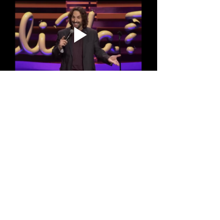
Afficher plus
Partager cet événement
Mathieu Cyr humoriste conférencier animateur
© 2025 - primeur productions -