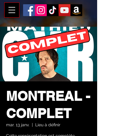
MONTREAL -
COMPLET
mar. 13 janv.
  |  
Lieu à définir
Cette représentation est complète,