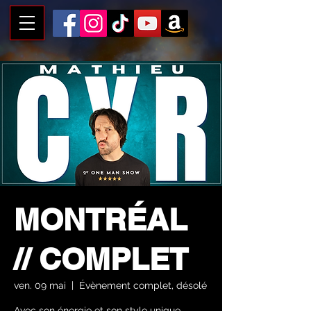
MONTRÉAL
// COMPLET
ven. 09 mai
  |  
Évènement complet, désolé
Avec son énergie et son style unique,