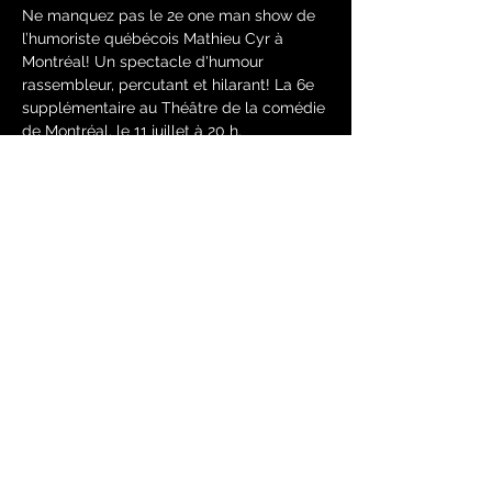
Ne manquez pas le 2e one man show de 
l’humoriste québécois Mathieu Cyr à 
Montréal! Un spectacle d'humour 
rassembleur, percutant et hilarant! La 6e 
supplémentaire au Théâtre de la comédie 
de Montréal, le 11 juillet à 20 h. 
Achetez vos billets dès maintenant!
Partager cet événement
Mathieu Cyr humoriste conférencier animateur
© 2025 - primeur productions -
conférences humour spectacles d’humour
www.primeurproductions.com
entreprises évènements corporatifs party de