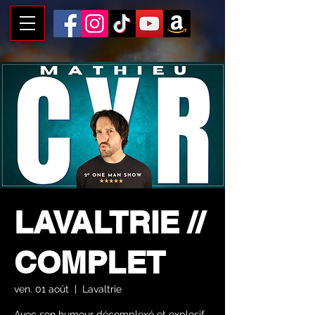
LAVALTRIE //
COMPLET
ven. 01 août
  |  
Lavaltrie
Avec son humour décomplexé et explosif,