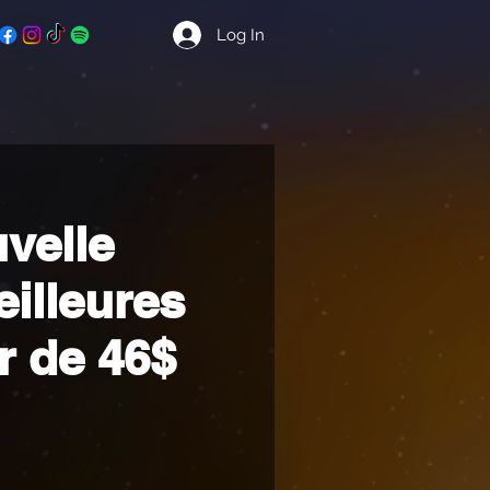
Log In
velle
eilleures
ir de 46$