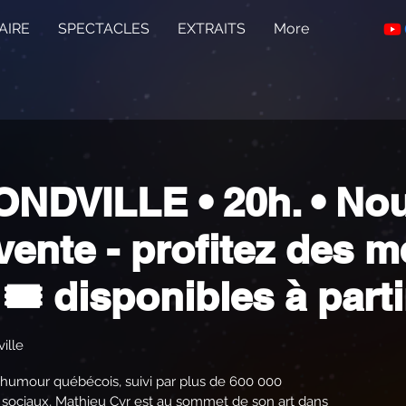
AIRE
SPECTACLES
EXTRAITS
More
DVILLE • 20h. • Nou
vente - profitez des m
 🎟️ disponibles à part
ille
humour québécois, suivi par plus de 600 000
 sociaux, Mathieu Cyr est au sommet de son art dans